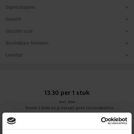
Eigenschappen
Gewicht
Geschikt voor
Beschikbare formaten
Levertijd
13.30 per 1 stuk
incl. btw
Bestel 2 stuks en je betaalt geen verzendkosten.
Bestel 3 stuks en je betaalt geen verzendkosten.
Dit product heeft vaste afmetingen