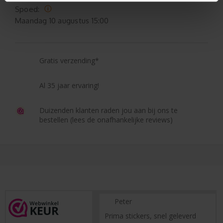
Spoed:
Maandag
10 augustus 15:00
Gratis verzending*
Al 35 jaar ervaring!
Duizenden klanten raden jou aan bij ons te
bestellen (lees de onafhankelijke reviews)
Peter
Prima stickers, snel geleverd