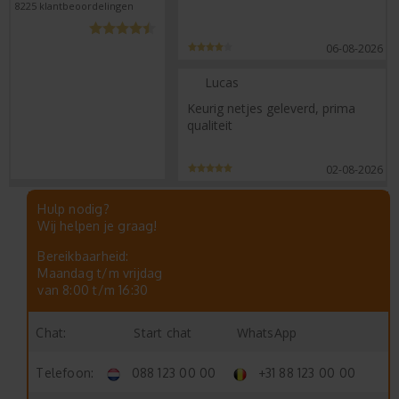
8225
klantbeoordelingen
06-08-2026
Lucas
Keurig netjes geleverd, prima
qualiteit
02-08-2026
Hulp nodig?
Wij helpen je graag!
Bereikbaarheid:
Maandag t/m vrijdag
van 8:00 t/m 16:30
Start chat
WhatsApp
Chat:
Telefoon:
088 123 00 00
+31 88 123 00 00