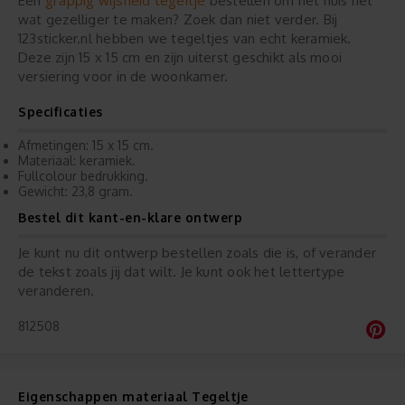
grappig wijsheid tegeltje
Een
bestellen om het huis net
wat gezelliger te maken? Zoek dan niet verder. Bij
123sticker.nl hebben we tegeltjes van echt keramiek.
Deze zijn 15 x 15 cm en zijn uiterst geschikt als mooi
versiering voor in de woonkamer.
Specificaties
Afmetingen: 15 x 15 cm.
Materiaal: keramiek.
Fullcolour bedrukking.
Gewicht: 23,8 gram.
Bestel dit kant-en-klare ontwerp
Je kunt nu dit ontwerp bestellen zoals die is, of verander
de tekst zoals jij dat wilt. Je kunt ook het lettertype
veranderen.
812508
Eigenschappen materiaal Tegeltje