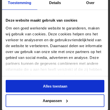
Toestemming
Details
Over
Volgende stap
Ontwerpmodule
Deze website maakt gebruik van cookies
Om een goed werkende website te garanderen, maken
wij gebruik van cookies. Deze cookies helpen ons het
verkeer te analyseren en de gebruiksvriendelijkheid van
Levering
de website te verbeteren. Daarnaast delen we informatie
Standaard:
over uw gebruik van onze site met onze partners op het
Donderdag
13 augustus
gebied van social media, adverteren en analyse. Deze
partners kunnen de gegevens combineren met andere
Spoed:
informatie die u aan hen heeft verstrekt of die zij hebben
Dinsdag
11 augustus
verzameld op basis van uw gebruik van hun diensten.
Alles toestaan
Ophalen (Oldenzaal)
Standaard:
Aanpassen
Woensdag
12 augustus 17:00