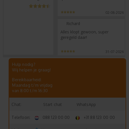
02-08-2026
Richard
Alles klopt gewoon, super
geregeld daar!
31-07-2026
Hulp nodig?
Wij helpen je graag!
Bereikbaarheid:
Maandag t/m vrijdag
van 8:00 t/m 16:30
Start chat
WhatsApp
Chat:
Telefoon:
088 123 00 00
+31 88 123 00 00