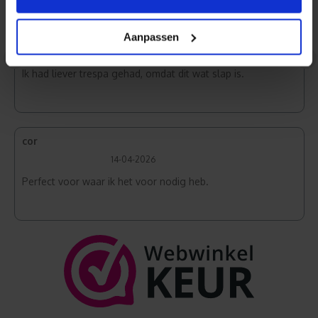
marion
Aanpassen
16-04-2026
<
>
Ik had liever trespa gehad, omdat dit wat slap is.
cor
14-04-2026
Perfect voor waar ik het voor nodig heb.