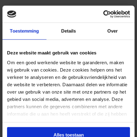
Formaat aanpasbaar
Gratis verzending*
Toestemming
Details
Over
Al 35 jaar ervaring!
Deze website maakt gebruik van cookies
Duizenden klanten raden jou aan bij ons te
Om een goed werkende website te garanderen, maken
bestellen (lees de onafhankelijke reviews)
wij gebruik van cookies. Deze cookies helpen ons het
verkeer te analyseren en de gebruiksvriendelijkheid van
de website te verbeteren. Daarnaast delen we informatie
over uw gebruik van onze site met onze partners op het
gebied van social media, adverteren en analyse. Deze
Reviews
partners kunnen de gegevens combineren met andere
informatie die u aan hen heeft verstrekt of die zij hebben
verzameld op basis van uw gebruik van hun diensten.
Paneel (3 mm PVC)
Alles toestaan