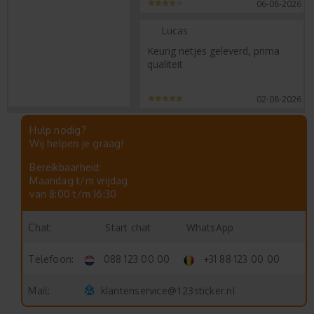
06-08-2026
Lucas
Keurig netjes geleverd, prima
qualiteit
02-08-2026
Hulp nodig?
Wij helpen je graag!
Bereikbaarheid:
Maandag t/m vrijdag
van 8:00 t/m 16:30
Start chat
WhatsApp
Chat:
Telefoon:
088 123 00 00
+31 88 123 00 00
klantenservice@123sticker.nl
Mail: