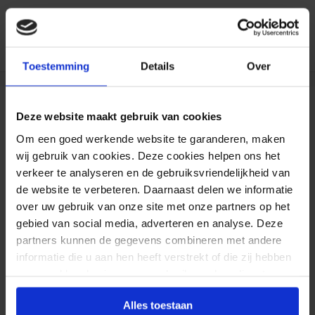
Duizenden klanten raden jou aan bij ons te
bestellen (lees de onafhankelijke reviews)
Toestemming
Details
Over
Reviews
Deze website maakt gebruik van cookies
Om een goed werkende website te garanderen, maken
wij gebruik van cookies. Deze cookies helpen ons het
verkeer te analyseren en de gebruiksvriendelijkheid van
Mok Keramiek
de website te verbeteren. Daarnaast delen we informatie
over uw gebruik van onze site met onze partners op het
gebied van social media, adverteren en analyse. Deze
Kimberley V
partners kunnen de gegevens combineren met andere
26-10-2025
informatie die u aan hen heeft verstrekt of die zij hebben
Mooi gedrukt
verzameld op basis van uw gebruik van hun diensten.
Alles toestaan