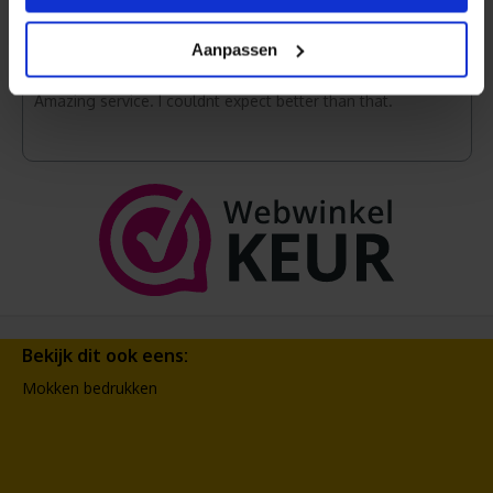
FT
Aanpassen
03-06-2025
Amazing service. I couldnt expect better than that.
Bekijk dit ook eens:
Mokken bedrukken