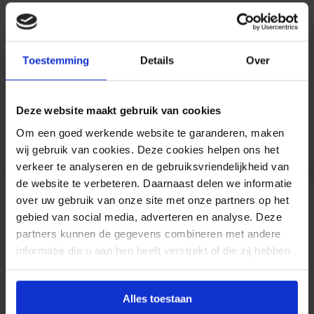
Formaat aanpasbaar
Gratis verzending*
Toestemming
Details
Over
Al 35 jaar ervaring!
Deze website maakt gebruik van cookies
Duizenden klanten raden jou aan bij ons te
bestellen (lees de onafhankelijke reviews)
Om een goed werkende website te garanderen, maken
wij gebruik van cookies. Deze cookies helpen ons het
verkeer te analyseren en de gebruiksvriendelijkheid van
de website te verbeteren. Daarnaast delen we informatie
over uw gebruik van onze site met onze partners op het
Reviews
gebied van social media, adverteren en analyse. Deze
partners kunnen de gegevens combineren met andere
informatie die u aan hen heeft verstrekt of die zij hebben
Paneel (3 mm PVC)
verzameld op basis van uw gebruik van hun diensten.
Alles toestaan