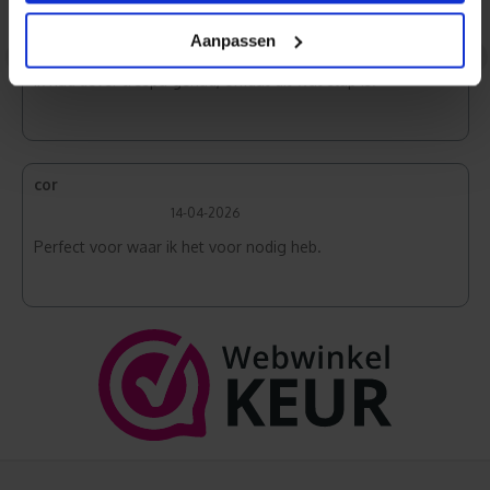
marion
Aanpassen
16-04-2026
<
>
Ik had liever trespa gehad, omdat dit wat slap is.
cor
14-04-2026
Perfect voor waar ik het voor nodig heb.