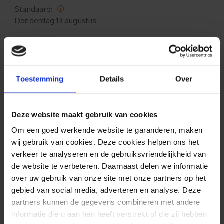
Standaard:
Donderdag
13 augustus
Spoed:
Dinsdag
11 augustus
Toestemming
Details
Over
Ophalen (Oldenzaal)
Standaard:
Deze website maakt gebruik van cookies
Woensdag
12 augustus 17:00
Om een goed werkende website te garanderen, maken
Spoed:
wij gebruik van cookies. Deze cookies helpen ons het
Maandag
10 augustus 15:00
verkeer te analyseren en de gebruiksvriendelijkheid van
de website te verbeteren. Daarnaast delen we informatie
over uw gebruik van onze site met onze partners op het
gebied van social media, adverteren en analyse. Deze
Formaat aanpasbaar
partners kunnen de gegevens combineren met andere
informatie die u aan hen heeft verstrekt of die zij hebben
Gratis verzending*