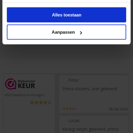
verzameld op basis van uw gebruik van hun diensten.
Al 35 jaar ervaring!
Alles toestaan
Duizenden klanten raden jou aan bij ons te
bestellen (lees de onafhankelijke reviews)
Aanpassen
Peter
Prima stickers, snel geleverd
8225
klantbeoordelingen
06-08-2026
Lucas
Keurig netjes geleverd, prima