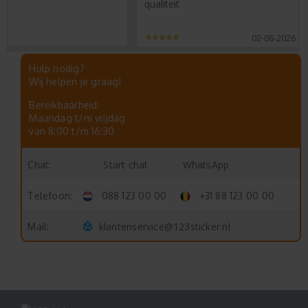
qualiteit
02-08-2026
Hulp nodig?
Wij helpen je graag!
Bereikbaarheid:
Maandag t/m vrijdag
van 8:00 t/m 16:30
Start chat
WhatsApp
Chat:
Telefoon:
088 123 00 00
+31 88 123 00 00
klantenservice@123sticker.nl
Mail: