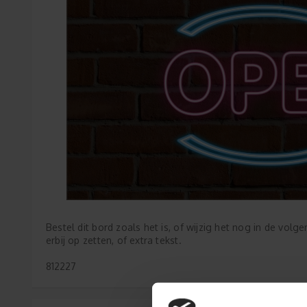
Bestel dit bord zoals het is, of wijzig het nog in de volg
erbij op zetten, of extra tekst.
812227