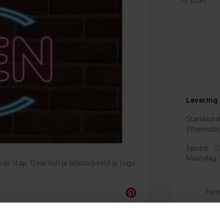
10 stuks
Levering
Standaard
Woensda
Spoed:
Maandag
ende stap. Daar kun je bijvoorbeeld je logo
For
Grat