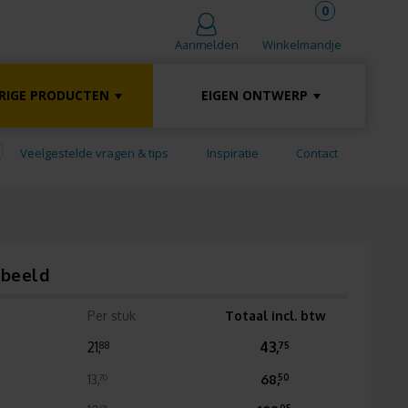
0
Winkelmandje
Aanmelden
RIGE PRODUCTEN
EIGEN ONTWERP
Veelgestelde vragen & tips
Inspiratie
Contact
rbeeld
Per stuk
Totaal incl. btw
21,
43,
88
75
13,
68,
70
50
91
05