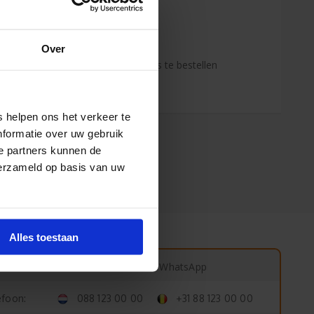
 jaar ervaring!
Over
enden klanten raden jou aan bij ons te bestellen
s de onafhankelijke reviews)
 helpen ons het verkeer te
nformatie over uw gebruik
e partners kunnen de
verzameld op basis van uw
Alles toestaan
Start chat
WhatsApp
:
efoon:
088 123 00 00
+31 88 123 00 00