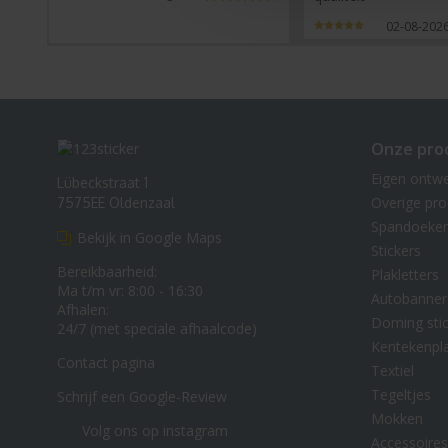
02-08-202
Onze pro
Eigen ontw
Lübeckstraat 1
Overige pr
7575EE Oldenzaal
Spandoeke
Bekijk in Google Maps
Stickers
Bereikbaarheid:
Plakletters
Ma t/m vr: 8:00 - 16:30
Autobanner
Afhalen:
Doming stic
24/7 (met speciale afhaalcode)
Kentekenpl
Contact pagina
Textiel
Tegeltjes
Schrijf een Google-Review
Mokken
Volg ons op instagram
Accessoires