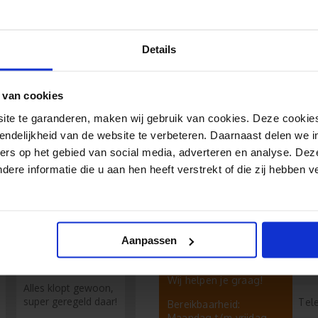
Al 35
Details
Duiz
(lee
 van cookies
e te garanderen, maken wij gebruik van cookies. Deze cookies
endelijkheid van de website te verbeteren. Daarnaast delen we i
ers op het gebied van social media, adverteren en analyse. Dez
re informatie die u aan hen heeft verstrekt of die zij hebben 
Aanpassen
Richard
Hulp nodig?
Chat
Wij helpen je graag!
Alles klopt gewoon,
super geregeld daar!
Tel
Bereikbaarheid:
Maandag t/m vrijdag