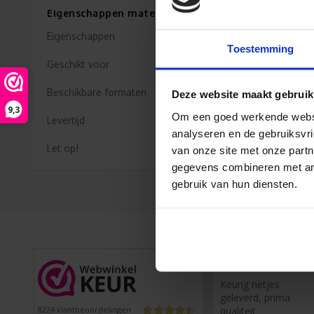
Eigenschappen materiaal Kanaalplaat (3 mm)
Eigenschappen
Toestemming
Geschikt voor
Beschikbare formaten
Deze website maakt gebruik
9,3
Om een goed werkende websit
Levertijd
analyseren en de gebruiksvri
Let op!
van onze site met onze partn
gegevens combineren met ande
gebruik van hun diensten.
Lucas
Keurig netjes
geleverd, prima
qualiteit
8224
klantbeoordelingen