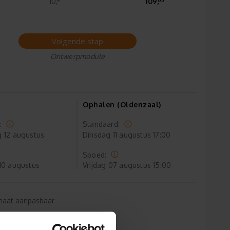
10,
109,
Volgende stap
Ontwerpmodule
Ophalen (Oldenzaal)
:
Standaard:
g
12 augustus
Dinsdag
11 augustus 17:00
Spoed:
10 augustus
Vrijdag
07 augustus 15:00
maat aanpasbaar
is verzending*