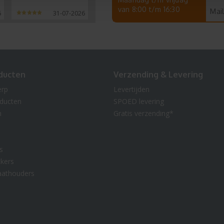
van 8:00 t/m 16:30
Mail
6
31-07-2026
ducten
Verzending & Levering
erp
Levertijden
oducten
SPOED levering
n
Gratis verzending*
s
kers
aathouders