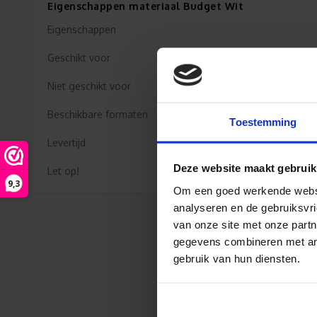
Eigenschappen materiaal Budget Wit
Eigenschappen
Geschikt voor
Niet geschikt voor
Beschikbare formaten
Toestemming
Levertijd
Deze website maakt gebruik
Let op!
9,3
Om een goed werkende websit
analyseren en de gebruiksvri
van onze site met onze partn
gegevens combineren met ande
gebruik van hun diensten.