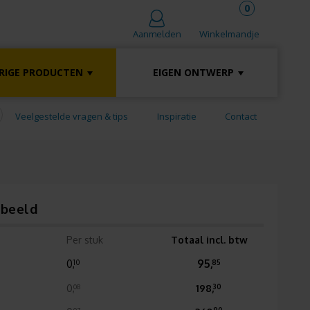
0
Winkelmandje
Aanmelden
RIGE PRODUCTEN
EIGEN ONTWERP
Veelgestelde vragen & tips
Inspiratie
Contact
rbeeld
Per stuk
Totaal incl. btw
0,
95,
10
85
0,
198,
08
30
07
90