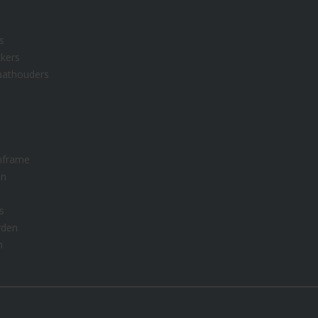
s
kers
aathouders
nframe
en
s
rden
n