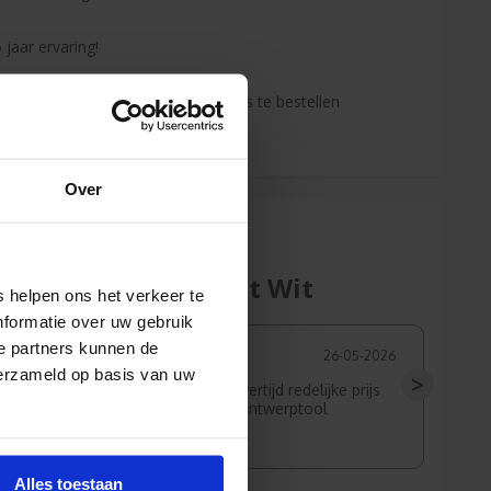
 jaar ervaring!
enden klanten raden jou aan bij ons te bestellen
s de onafhankelijke reviews)
Over
Budget Wit
 helpen ons het verkeer te
nformatie over uw gebruik
e partners kunnen de
02-06-2026
26-05-2026
verzameld op basis van uw
>
t, ziet er
korte levertijd redelijke prijs
el uit, toegepast op
handig ontwerptool
nde materialen
Alles toestaan