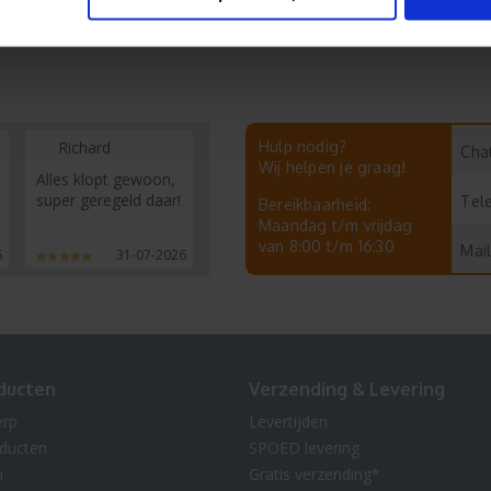
Richard
Hulp nodig?
Chat
Wij helpen je graag!
Alles klopt gewoon,
super geregeld daar!
Tel
Bereikbaarheid:
Maandag t/m vrijdag
van 8:00 t/m 16:30
Mail
6
31-07-2026
ducten
Verzending & Levering
erp
Levertijden
oducten
SPOED levering
n
Gratis verzending*