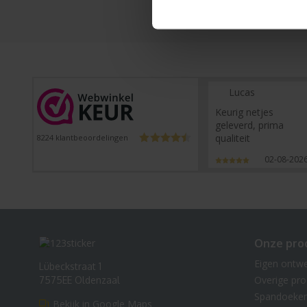
Lucas
Keurig netjes
geleverd, prima
qualiteit
8224
klantbeoordelingen
02-08-202
Onze pro
Eigen ontw
Lübeckstraat 1
Overige pr
7575EE Oldenzaal
Spandoeke
Bekijk in Google Maps