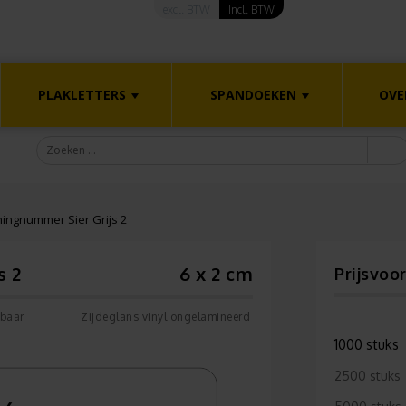
excl. BTW
Incl. BTW
PLAKLETTERS
SPANDOEKEN
OVE
ngnummer Sier Grijs 2
s 2
6 x 2 cm
Prijsvoo
rbaar
Zijdeglans vinyl ongelamineerd
1000 stuks
2500 stuks