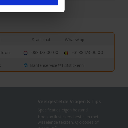
Start chat
WhatsApp
:
efoon:
088 123 00 00
+31 88 123 00 00
klantenservice@123sticker.nl
:
Veelgestelde Vragen & Tips
Specificaties eigen bestand
Hoe kan ik stickers bestellen met
wisselende teksten, QR-codes of
barcodes?