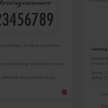
5000 stuks
s te plakken. Zo laat je al je klanten
Levering
Standaard
Dinsdag
11
p 'volgende stap' om de tekst en kleur
Spoed:
Vrijdag
07
, ASN Bank, ING, Knab Bank, BunQ,
For
Grat