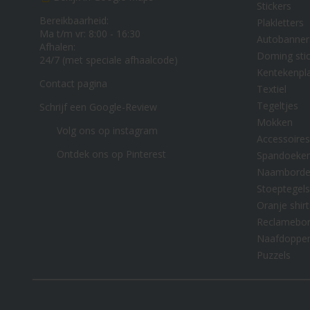
Stickers
Bereikbaarheid:
Plakletters
Ma t/m vr: 8:00 - 16:30
Autobanner
Afhalen:
Doming stic
24/7 (met speciale afhaalcode)
Kentekenpl
Contact pagina
Textiel
Tegeltjes
Schrijf een Google-Review
Mokken
Volg ons op instagram
Accessoires
Ontdek ons op Pinterest
Spandoeke
Naambord
Stoeptegels
Oranje shirt
Reclamebo
Naafdoppe
Puzzels