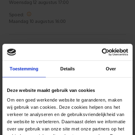
Woensdag
12 augustus 17:00
Spoed:
Maandag
10 augustus 16:00
Formaat aanpasbaar
Gratis verzending*
Toestemming
Details
Over
Al 35 jaar ervaring!
Deze website maakt gebruik van cookies
Duizenden klanten raden jou aan bij ons te
bestellen (lees de onafhankelijke reviews)
Om een goed werkende website te garanderen, maken
wij gebruik van cookies. Deze cookies helpen ons het
verkeer te analyseren en de gebruiksvriendelijkheid van
de website te verbeteren. Daarnaast delen we informatie
over uw gebruik van onze site met onze partners op het
Reviews