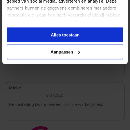
gebied van social media, adverteren en analyse. Deze
partners kunnen de gegevens combineren met andere
informatie die u aan hen heeft verstrekt of die zij hebben
Normaal Wit
verzameld op basis van uw gebruik van hun diensten.
Alles toestaan
Jan
31-07-2026
Aanpassen
<
>
Zeer goede kwaliteit en snelle levering.
Mieke
12-07-2026
De bestelling kwam overeen met de werkelijkheid.