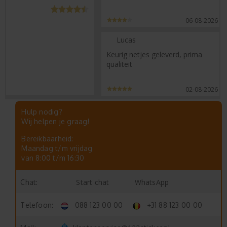
06-08-2026
Lucas
Keurig netjes geleverd, prima
qualiteit
02-08-2026
Hulp nodig?
Wij helpen je graag!
Bereikbaarheid:
Maandag t/m vrijdag
van 8:00 t/m 16:30
Start chat
WhatsApp
Chat:
Telefoon:
088 123 00 00
+31 88 123 00 00