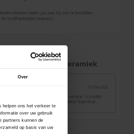
enden klanten raden jou aan bij ons te bestellen
s de onafhankelijke reviews)
Mok Keramiek
Over
y V
FT
26-10-2025
03-06-2025
ukt
Amazing service. I couldnt
expect better than that.
 helpen ons het verkeer te
nformatie over uw gebruik
e partners kunnen de
verzameld op basis van uw