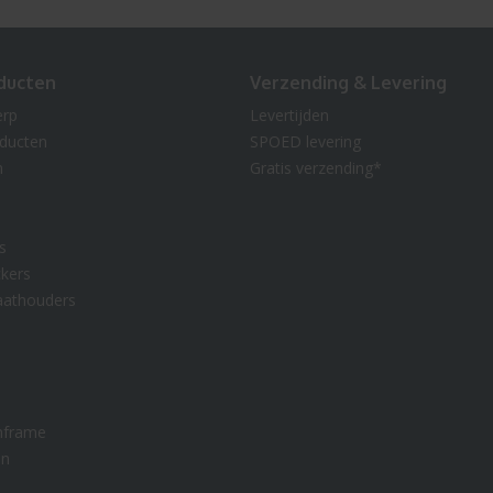
ducten
Verzending & Levering
erp
Levertijden
oducten
SPOED levering
n
Gratis verzending*
s
kers
aathouders
nframe
en