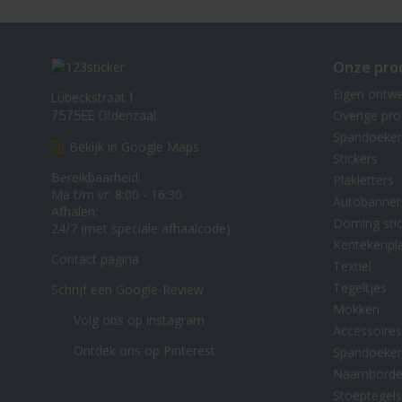
Onze pro
Eigen ontw
Lübeckstraat 1
Overige pr
7575EE Oldenzaal
Spandoeke
Bekijk in Google Maps
Stickers
Bereikbaarheid:
Plakletters
Ma t/m vr: 8:00 - 16:30
Autobanner
Afhalen:
Doming stic
24/7 (met speciale afhaalcode)
Kentekenpl
Contact pagina
Textiel
Tegeltjes
Schrijf een Google-Review
Mokken
Volg ons op instagram
Accessoires
Ontdek ons op Pinterest
Spandoeke
Naambord
Stoeptegels