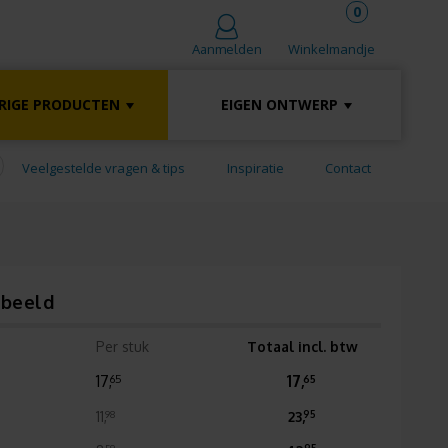
0
Winkelmandje
Aanmelden
RIGE PRODUCTEN
EIGEN ONTWERP
Veelgestelde vragen & tips
Inspiratie
Contact
rbeeld
Per stuk
Totaal incl. btw
17,
17,
65
65
11,
23,
98
95
59
95