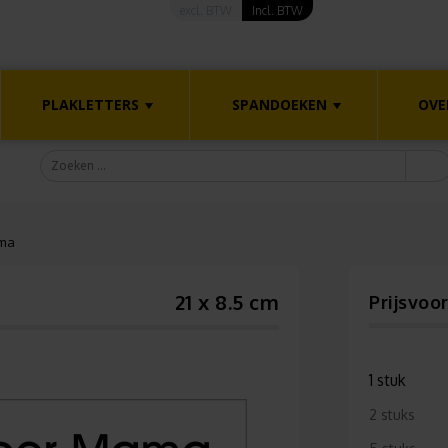
excl. BTW
Incl. BTW
PLAKLETTERS
SPANDOEKEN
OVE
ma
21 x 8.5 cm
Prijsvoo
1 stuk
2 stuks