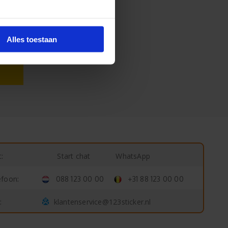
Alles toestaan
Start chat
WhatsApp
:
efoon:
088 123 00 00
+31 88 123 00 00
klantenservice@123sticker.nl
: