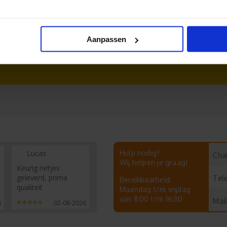
Aanpassen
Lucas
Hulp nodig?
Chat
Wij helpen je graag!
Keurig netjes
geleverd, prima
Tel
Bereikbaarheid:
qualiteit
Maandag t/m vrijdag
van 8:00 t/m 16:30
Mail
6
02-08-2026