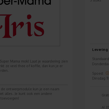
5 stuks
Levering
Standaard
 Super Mama mok! Laat je waardering zien
Donderda
kt ze veel thee of koffie, dan kun je er
orden.
Spoed:
Dinsdag
11
 In de ontwerpmodule kun je een naam
iet alles. Je kunt ook een andere
Grat
n toevoegen!
Al 35