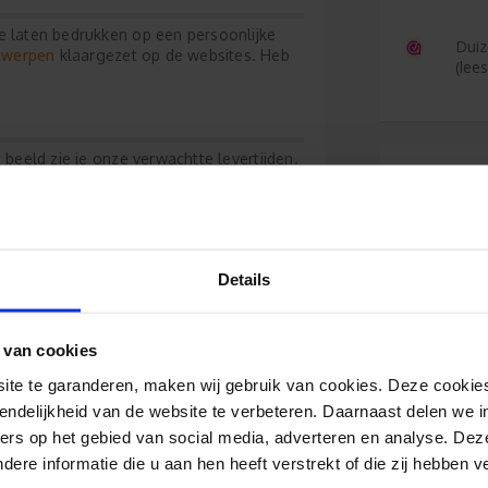
e laten bedrukken op een persoonlijke
Duiz
ntwerpen
klaargezet op de websites. Heb
(lee
 beeld zie je onze verwachtte levertijden.
g kan plaatsen zodat het op tijd bij je thuis
Reviews
Details
Kimberle
 van cookies
Mooi gedr
e te garanderen, maken wij gebruik van cookies. Deze cookies
endelijkheid van de website te verbeteren. Daarnaast delen we i
ers op het gebied van social media, adverteren en analyse. Dez
re informatie die u aan hen heeft verstrekt of die zij hebben 