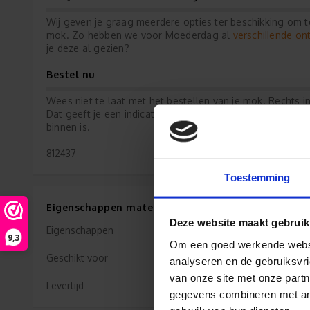
Wij geven je graag meerdere opties ter beschikking om t
verschillende o
mok. Zo hebben we voor Moederdag al
je deze al gezien?
Bestel nu
Wees niet te laat met het bestellen van je mok. Rechts in
Dat geeft je een indicatie wanneer je uiterlijk je bestellin
binnen is.
812437
Toestemming
Eigenschappen materiaal Mok Keramiek
Deze website maakt gebruik
Eigenschappen
9,3
Om een goed werkende websit
Geschikt voor
analyseren en de gebruiksvri
van onze site met onze partn
Levertijd
gegevens combineren met ande