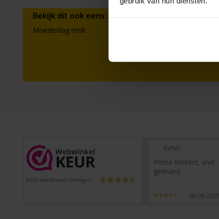
gebruik van hun diensten.
Bekijk dit ook eens:
Moederdag mok
Peter
Prima stickers, snel
geleverd
8225
klantbeoordelingen
06-08-202