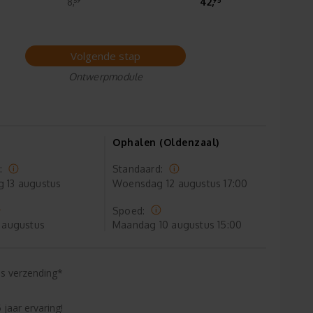
8,
42,
Volgende stap
Ontwerpmodule
Ophalen (Oldenzaal)
:
Standaard:
g
13 augustus
Woensdag
12 augustus 17:00
Spoed:
 augustus
Maandag
10 augustus 15:00
is verzending*
 jaar ervaring!