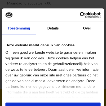
Maandag
10 augustus 17:00
Spoed:
Maandag
10 augustus 15:00
Toestemming
Details
Over
Formaat aanpasbaar
Deze website maakt gebruik van cookies
Gratis verzending*
Om een goed werkende website te garanderen, maken
wij gebruik van cookies. Deze cookies helpen ons het
Al 35 jaar ervaring!
verkeer te analyseren en de gebruiksvriendelijkheid van
de website te verbeteren. Daarnaast delen we informatie
Duizenden klanten raden jou aan bij ons te
over uw gebruik van onze site met onze partners op het
bestellen (lees de onafhankelijke reviews)
gebied van social media, adverteren en analyse. Deze
partners kunnen de gegevens combineren met andere
informatie die u aan hen heeft verstrekt of die zij hebben
Bekijk dit ook eens:
verzameld op basis van uw gebruik van hun diensten.
Muurdecoratie
Muurstickers
Kinder muurstickers
kinderkamer
jongenskamer
Muurstickers