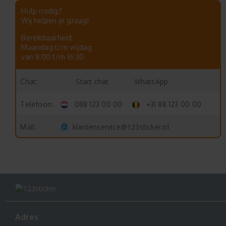
Hulp nodig?
Wij helpen je graag!
Bereikbaarheid:
Maandag t/m vrijdag
van 8:00 t/m 16:30
Start chat
WhatsApp
Chat:
Telefoon:
088 123 00 00
+31 88 123 00 00
klantenservice@123sticker.nl
Mail:
Adres