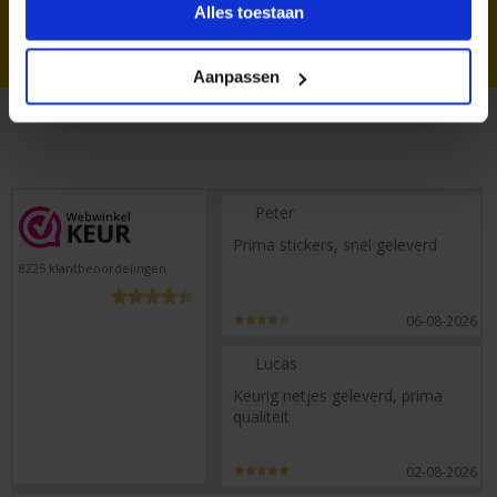
Alles toestaan
peuterkamer
Aanpassen
Peter
Prima stickers, snel geleverd
8225
klantbeoordelingen
06-08-2026
Lucas
Keurig netjes geleverd, prima
qualiteit
02-08-2026