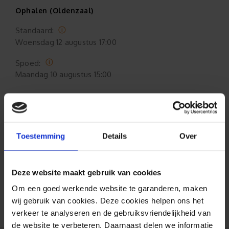
Ophalen (Oldenzaal)
Standaard:
Woensdag
12 augustus 17:00
Spoed:
Maandag
10 augustus 15:00
Formaat aanpasbaar
Toestemming
Details
Over
Gratis verzending*
Al 35 jaar ervaring!
Deze website maakt gebruik van cookies
Om een goed werkende website te garanderen, maken
Duizenden klanten raden jou aan bij ons te
wij gebruik van cookies. Deze cookies helpen ons het
bestellen (lees de onafhankelijke reviews)
verkeer te analyseren en de gebruiksvriendelijkheid van
de website te verbeteren. Daarnaast delen we informatie