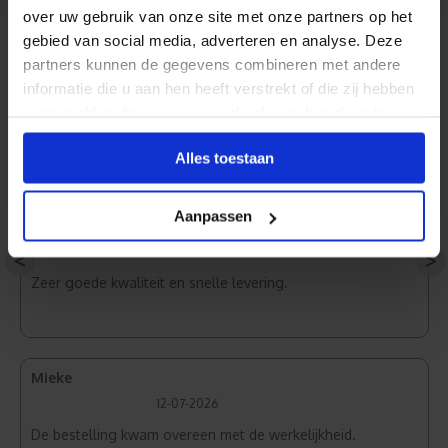
over uw gebruik van onze site met onze partners op het
gebied van social media, adverteren en analyse. Deze
Reviews
partners kunnen de gegevens combineren met andere
informatie die u aan hen heeft verstrekt of die zij hebben
verzameld op basis van uw gebruik van hun diensten.
Normaal Wit
Alles toestaan
Aanpassen
Jan
31-07-2026
<
>
Zeer goede kwaliteit en snelle levering.
Mieke
12-07-2026
De bestelling kwam overeen met de werkelijkheid.