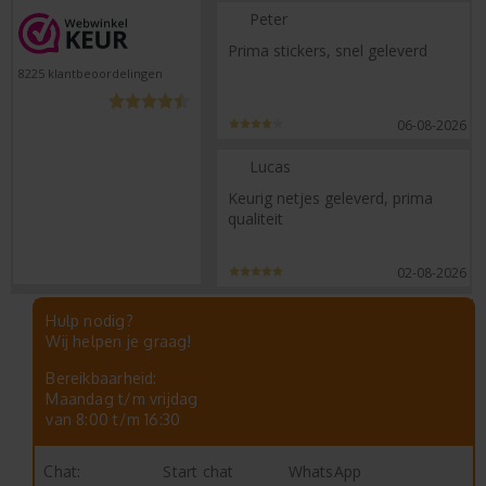
Peter
Prima stickers, snel geleverd
8225
klantbeoordelingen
06-08-2026
Lucas
Keurig netjes geleverd, prima
qualiteit
02-08-2026
Hulp nodig?
Wij helpen je graag!
Bereikbaarheid:
Maandag t/m vrijdag
van 8:00 t/m 16:30
Start chat
WhatsApp
Chat: