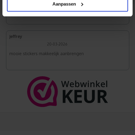
<
>
Aanpassen
Ze plakken en meer had ik niet nodig.
jeffrey
20-03-2026
mooie stickers makkeelijk aanbrengen