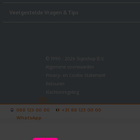
Veelgestelde Vragen & Tips
© 1990 - 2026 Signshop B.V.
Algemene voorwaarden
Privacy- en Cookie Statement
Retouren
Klachtenregeling
088 123 00 00
+31 88 123 00 00
WhatsApp
V-
card
info@123sticker.nl