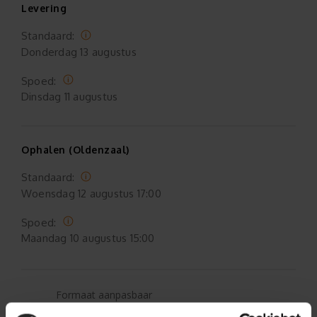
Levering
Standaard:
Donderdag
13 augustus
Spoed:
Dinsdag
11 augustus
Ophalen (Oldenzaal)
Standaard:
Woensdag
12 augustus 17:00
Spoed:
Maandag
10 augustus 15:00
Formaat aanpasbaar