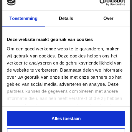
Gratis verzending*
Toestemming
Details
Over
Al 35 jaar ervaring!
Duizenden klanten raden jou aan bij ons te
Deze website maakt gebruik van cookies
bestellen (lees de onafhankelijke reviews)
Om een goed werkende website te garanderen, maken
wij gebruik van cookies. Deze cookies helpen ons het
verkeer te analyseren en de gebruiksvriendelijkheid van
de website te verbeteren. Daarnaast delen we informatie
Reviews
over uw gebruik van onze site met onze partners op het
gebied van social media, adverteren en analyse. Deze
partners kunnen de gegevens combineren met andere
Achter Glas Wit
informatie die u aan hen heeft verstrekt of die zij hebben
verzameld op basis van uw gebruik van hun diensten.
Alles toestaan
Robin
19-04-2026