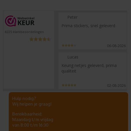
Peter
Prima stickers, snel geleverd
8225
klantbeoordelingen
06-08-2026
Lucas
Keurig netjes geleverd, prima
qualiteit
02-08-2026
Hulp nodig?
Wij helpen je graag!
Bereikbaarheid:
Maandag t/m vrijdag
van 8:00 t/m 16:30