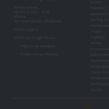
Stickers
Bereikbaarheid:
Plakletters
Ma t/m vr: 8:00 - 16:30
Autobanner
Afhalen:
Doming stic
24/7 (met speciale afhaalcode)
Kentekenpl
Contact pagina
Textiel
Tegeltjes
Schrijf een Google-Review
Mokken
Volg ons op instagram
Accessoires
Ontdek ons op Pinterest
Spandoeke
Naambord
Stoeptegels
Oranje shirt
Reclamebo
Naafdoppe
Puzzels