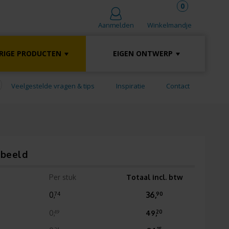
0
Winkelmandje
Aanmelden
RIGE PRODUCTEN
EIGEN ONTWERP
Veelgestelde vragen & tips
Inspiratie
Contact
rbeeld
Per stuk
Totaal incl. btw
0,
36,
74
90
0,
49,
49
20
34
15