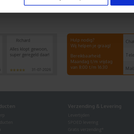
Richard
Hulp nodig?
Chat
Wij helpen je graag!
Alles klopt gewoon,
super geregeld daar!
Tel
Bereikbaarheid:
Maandag t/m vrijdag
van 8:00 t/m 16:30
Mail
6
31-07-2026
ducten
Verzending & Levering
erp
Levertijden
oducten
SPOED levering
n
Gratis verzending*