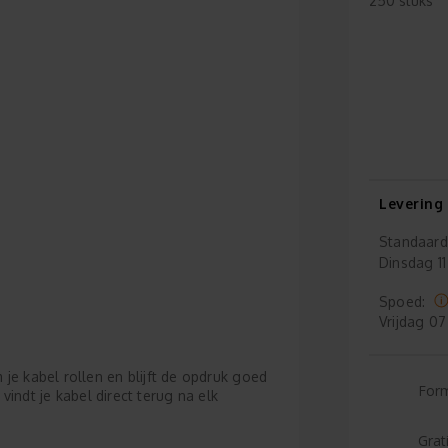
250 stuks
Levering
Standaard
Dinsdag
11
Spoed:
Vrijdag
07
je kabel rollen en blijft de opdruk goed
For
 vindt je kabel direct terug na elk
Grat