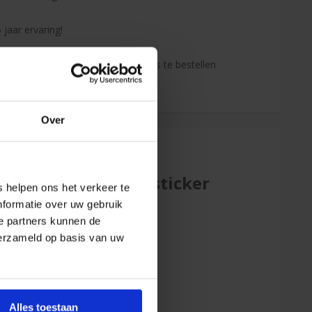
 jaar ervaring!
enden klanten raden jou aan bij ons te bestellen
s de onafhankelijke reviews)
Over
Kabelsticker
 helpen ons het verkeer te
nformatie over uw gebruik
e partners kunnen de
verzameld op basis van uw
22-04-2025
 van sticker zijn
g/transparant,
het resultaat wat
Alles toestaan