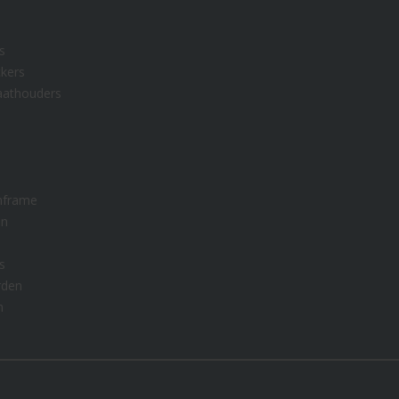
s
kers
aathouders
nframe
en
s
rden
n