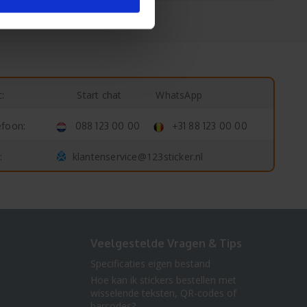
Start chat
WhatsApp
:
efoon:
088 123 00 00
+31 88 123 00 00
klantenservice@123sticker.nl
:
Veelgestelde Vragen & Tips
Specificaties eigen bestand
Hoe kan ik stickers bestellen met
wisselende teksten, QR-codes of
barcodes?