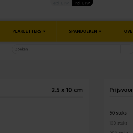
excl. BTW
Incl. BTW
PLAKLETTERS
SPANDOEKEN
OVE
2.5 x 10 cm
Prijsvoo
50 stuks
100 stuks