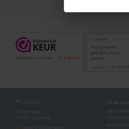
Lucas
Keurig netjes
geleverd, prima
qualiteit
8224
klantbeoordelingen
02-08-202
Onze pro
Eigen ontw
Lübeckstraat 1
Overige pr
7575EE Oldenzaal
Spandoeke
Bekijk in Google Maps