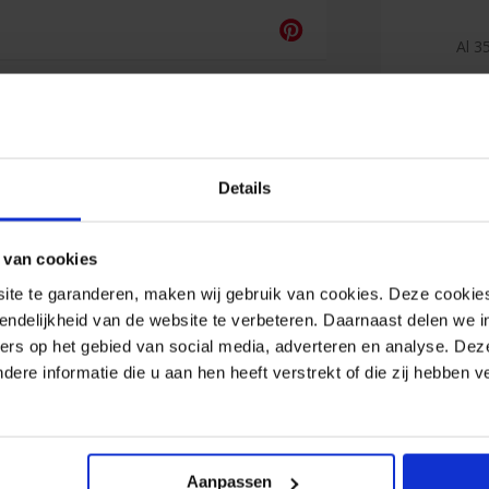
Al 35
Duiz
(lee
Details
Reviews
 van cookies
e te garanderen, maken wij gebruik van cookies. Deze cookies
endelijkheid van de website te verbeteren. Daarnaast delen we i
Maarten
ers op het gebied van social media, adverteren en analyse. Dez
re informatie die u aan hen heeft verstrekt of die zij hebben 
De kleuren
doorzichti
waardoor 
anders...
Aanpassen