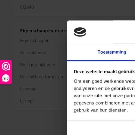
812640
Eigenschappen materiaal Kabelsticker
Eigenschappen
Toestemming
Geschikt voor
Niet geschikt voor
Deze website maakt gebruik
Beschikbare formaten
9,3
Om een goed werkende websit
analyseren en de gebruiksvri
Levertijd
van onze site met onze partn
Let op!
gegevens combineren met ande
gebruik van hun diensten.