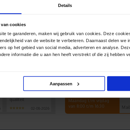
Details
teit) Rood
Al 35
 van cookies
Duiz
(lee
e te garanderen, maken wij gebruik van cookies. Deze cookies
endelijkheid van de website te verbeteren. Daarnaast delen we i
ers op het gebied van social media, adverteren en analyse. Dez
re informatie die u aan hen heeft verstrekt of die zij hebben 
Lucas
Hulp nodig?
Chat
Aanpassen
Wij helpen je graag!
Keurig netjes
geleverd, prima
Tel
Bereikbaarheid:
qualiteit
Maandag t/m vrijdag
van 8:00 t/m 16:30
Mail
6
02-08-2026