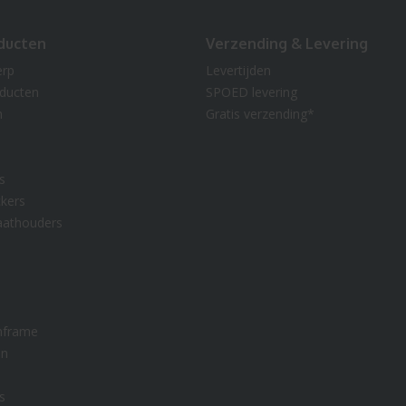
ducten
Verzending & Levering
erp
Levertijden
oducten
SPOED levering
n
Gratis verzending*
s
kers
aathouders
nframe
en
s