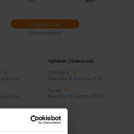
9,
45,
Volgende stap
Ontwerpmodule
Ophalen (Oldenzaal)
:
Standaard:
 augustus
Maandag
10 augustus 17:00
Spoed:
 augustus
Maandag
10 augustus 15:00
maat aanpasbaar
is verzending*