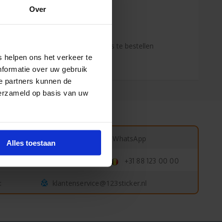
Over
 jaar ervaring!
enden klanten raden jou aan bij ons te bestellen
s de onafhankelijke reviews)
 helpen ons het verkeer te
nformatie over uw gebruik
e partners kunnen de
verzameld op basis van uw
Start chat
WhatsApp
:
Alles toestaan
efoon:
088 123 00 00
+31 88 123 00 00
klantenservice@123sticker.nl
: