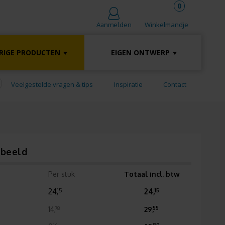
0
Winkelmandje
Aanmelden
RIGE PRODUCTEN
EIGEN ONTWERP
Veelgestelde vragen & tips
Inspiratie
Contact
rbeeld
Per stuk
Totaal incl. btw
24,
24,
15
15
14,
29,
78
55
16
80