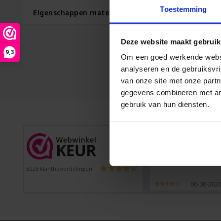
Toestemming
Eigenschappen materiaal Glans folie (7 jaars kwali
Deze website maakt gebruik
9,3
Om een goed werkende websit
analyseren en de gebruiksvri
van onze site met onze partn
gegevens combineren met ande
gebruik van hun diensten.
Peter
Prima stickers, snel
geleverd
8225
klantbeoordelingen
06-08-202