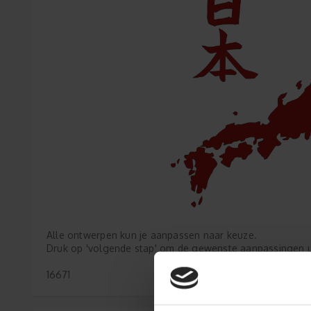
Alle ontwerpen kun je aanpassen naar keuze.
Druk op 'volgende stap' om de gewenste aanpassingen ui
16671