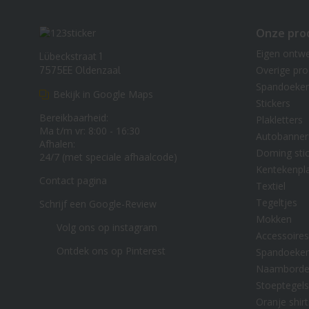
Onze pro
Eigen ontw
Lübeckstraat 1
Overige pr
7575EE Oldenzaal
Spandoeke
Bekijk in Google Maps
Stickers
Bereikbaarheid:
Plakletters
Ma t/m vr: 8:00 - 16:30
Autobanner
Afhalen:
Doming stic
24/7 (met speciale afhaalcode)
Kentekenpl
Contact pagina
Textiel
Tegeltjes
Schrijf een Google-Review
Mokken
Volg ons op instagram
Accessoires
Ontdek ons op Pinterest
Spandoeke
Naambord
Stoeptegels
Oranje shirt