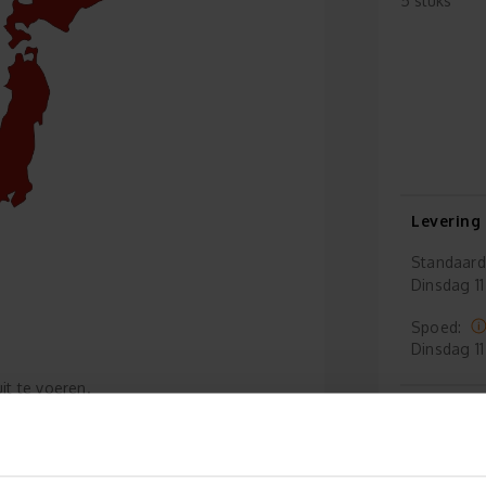
5 stuks
Levering
Standaard
Dinsdag
11
Spoed:
Dinsdag
11
t te voeren.
For
Grat