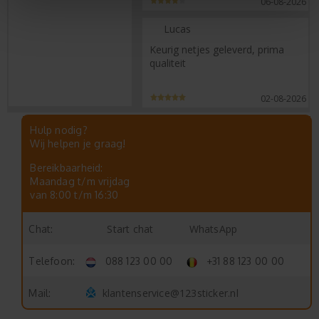
06-08-2026
Lucas
Keurig netjes geleverd, prima
qualiteit
02-08-2026
Hulp nodig?
Wij helpen je graag!
Bereikbaarheid:
Maandag t/m vrijdag
van 8:00 t/m 16:30
Start chat
WhatsApp
Chat:
Telefoon:
088 123 00 00
+31 88 123 00 00
klantenservice@123sticker.nl
Mail: