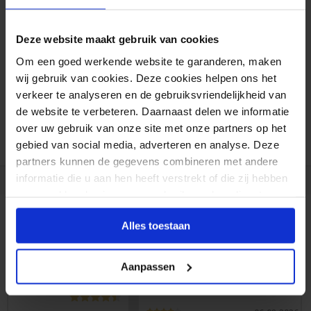
Deze website maakt gebruik van cookies
Gratis verzending*
Om een goed werkende website te garanderen, maken
wij gebruik van cookies. Deze cookies helpen ons het
Al 35 jaar ervaring!
verkeer te analyseren en de gebruiksvriendelijkheid van
de website te verbeteren. Daarnaast delen we informatie
Duizenden klanten raden jou aan bij ons te
over uw gebruik van onze site met onze partners op het
bestellen (lees de onafhankelijke reviews)
gebied van social media, adverteren en analyse. Deze
partners kunnen de gegevens combineren met andere
informatie die u aan hen heeft verstrekt of die zij hebben
verzameld op basis van uw gebruik van hun diensten.
Alles toestaan
Peter
Prima stickers, snel geleverd
Aanpassen
8225
klantbeoordelingen