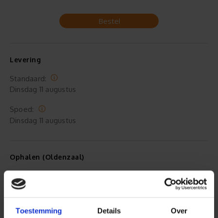
Bestel
Levering
Standaard:
Dinsdag
11 augustus
Spoed:
Dinsdag
11 augustus
Ophalen (Oldenzaal)
Standaard:
Maandag
10 augustus 17:00
Spoed:
Toestemming
Details
Over
Maandag
10 augustus 15:00