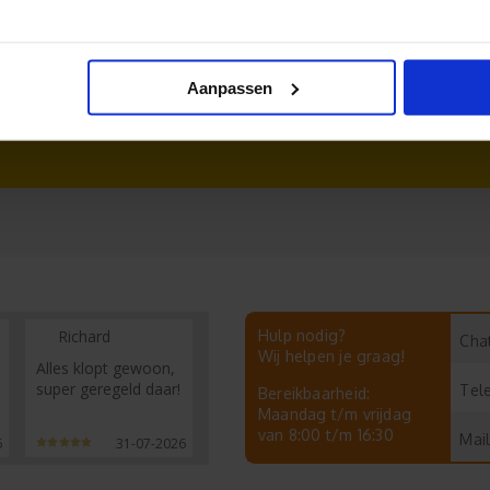
aken
Ronde stickers drukken
Aanpassen
 foto
Richard
Hulp nodig?
Chat
Wij helpen je graag!
Alles klopt gewoon,
super geregeld daar!
Tel
Bereikbaarheid:
Maandag t/m vrijdag
van 8:00 t/m 16:30
Mail
6
31-07-2026