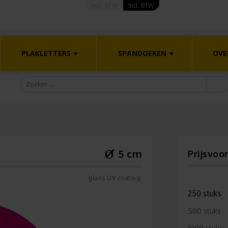
excl. BTW
Incl. BTW
PLAKLETTERS
SPANDOEKEN
OVE
5 cm
Prijsvoo
glans UV coating
250 stuks
500 stuks