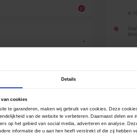
Al 35
Duiz
(lee
Reviews
Details
Jan
 van cookies
<
e te garanderen, maken wij gebruik van cookies. Deze cookies
Zeer goede
endelijkheid van de website te verbeteren. Daarnaast delen we i
levering.
ers op het gebied van social media, adverteren en analyse. Dez
re informatie die u aan hen heeft verstrekt of die zij hebben 