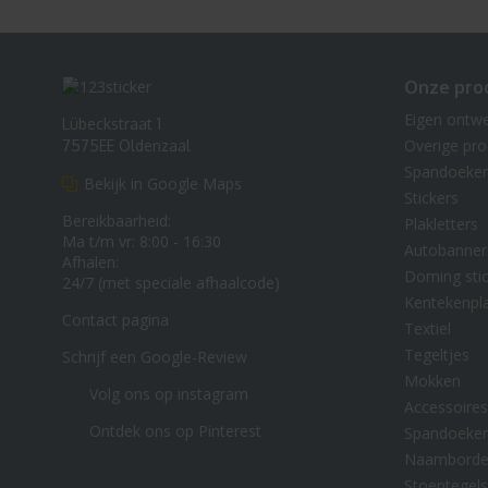
Onze pro
Eigen ontw
Lübeckstraat 1
Overige pr
7575EE Oldenzaal
Spandoeke
Bekijk in Google Maps
Stickers
Bereikbaarheid:
Plakletters
Ma t/m vr: 8:00 - 16:30
Autobanner
Afhalen:
Doming stic
24/7 (met speciale afhaalcode)
Kentekenpl
Contact pagina
Textiel
Tegeltjes
Schrijf een Google-Review
Mokken
Volg ons op instagram
Accessoires
Ontdek ons op Pinterest
Spandoeke
Naambord
Stoeptegels