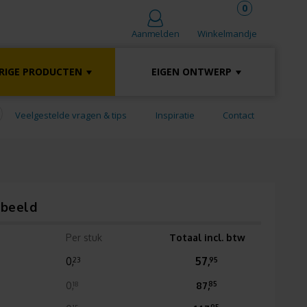
0
Winkelmandje
Aanmelden
RIGE PRODUCTEN
EIGEN ONTWERP
Veelgestelde vragen & tips
Inspiratie
Contact
rbeeld
Per stuk
Totaal incl. btw
0,
57,
23
95
0,
87,
18
85
15
95