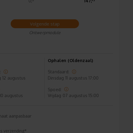
0,
147,
Volgende stap
Ontwerpmodule
Ophalen (Oldenzaal)
:
Standaard:
g
12 augustus
Dinsdag
11 augustus 17:00
Spoed:
10 augustus
Vrijdag
07 augustus 15:00
maat aanpasbaar
is verzending*