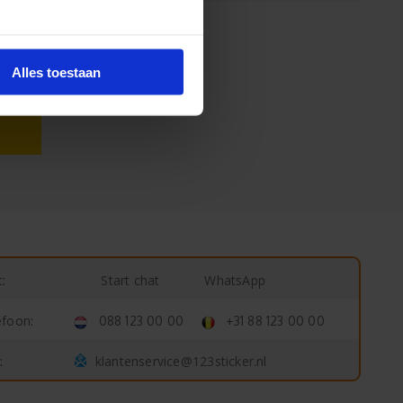
Alles toestaan
Start chat
WhatsApp
:
efoon:
088 123 00 00
+31 88 123 00 00
klantenservice@123sticker.nl
: