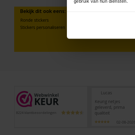
gebruik van hun diensten.
Bekijk dit ook eens:
Ronde stickers
Ronde stickers m
Stickers personaliseren
Sticker maken van
Lucas
Keurig netjes
geleverd, prima
qualiteit
8224
klantbeoordelingen
02-08-202