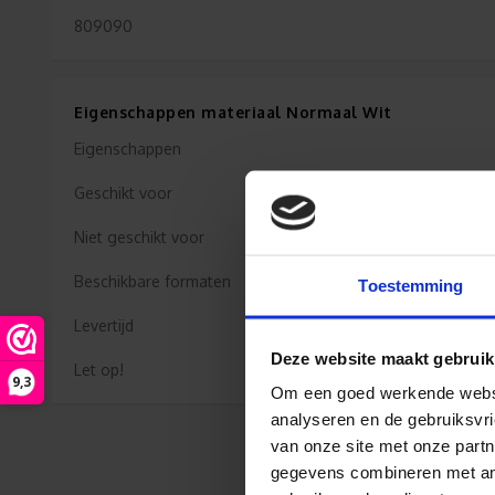
809090
Eigenschappen materiaal Normaal Wit
Eigenschappen
Geschikt voor
Niet geschikt voor
Beschikbare formaten
Toestemming
Levertijd
Deze website maakt gebruik
Let op!
9,3
Om een goed werkende websit
analyseren en de gebruiksvri
van onze site met onze partn
gegevens combineren met ande