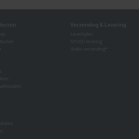
ducten
Verzending & Levering
erp
Levertijden
oducten
SPOED levering
n
Gratis verzending*
s
kers
aathouders
nframe
en