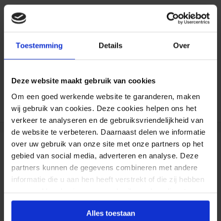
Formaat aanpasbaar
Gratis verzending*
Toestemming
Details
Over
Al 35 jaar ervaring!
Deze website maakt gebruik van cookies
Duizenden klanten raden jou aan bij ons te
Om een goed werkende website te garanderen, maken
bestellen (lees de onafhankelijke reviews)
wij gebruik van cookies. Deze cookies helpen ons het
verkeer te analyseren en de gebruiksvriendelijkheid van
de website te verbeteren. Daarnaast delen we informatie
over uw gebruik van onze site met onze partners op het
Reviews
gebied van social media, adverteren en analyse. Deze
partners kunnen de gegevens combineren met andere
informatie die u aan hen heeft verstrekt of die zij hebben
verzameld op basis van uw gebruik van hun diensten.
Frontlit PVC
Alles toestaan