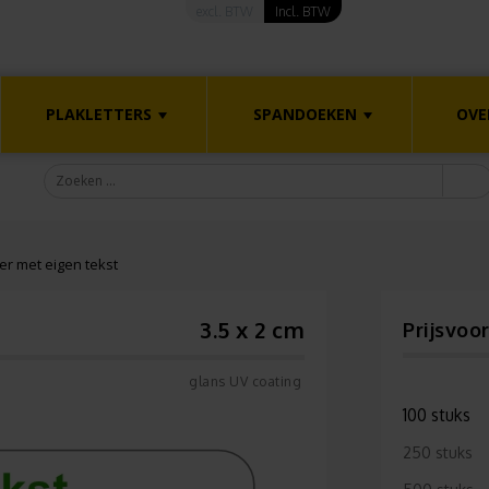
excl. BTW
Incl. BTW
PLAKLETTERS
SPANDOEKEN
OVE
er met eigen tekst
3.5 x 2 cm
Prijsvoo
glans UV coating
100 stuks
250 stuks