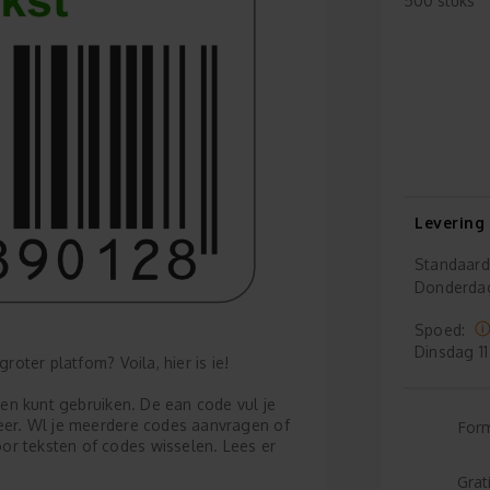
500 stuks
Levering
Standaard
Donderda
Spoed:
Dinsdag
11
roter platfom? Voila, hier is ie!
cten kunt gebruiken. De ean code vul je
weer. Wl je meerdere codes aanvragen of
For
or teksten of codes wisselen. Lees er
Grat