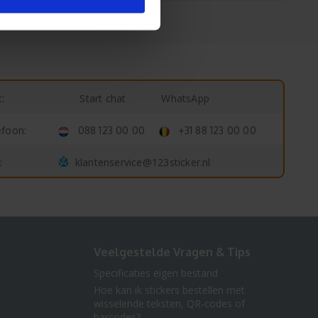
Start chat
WhatsApp
:
efoon:
088 123 00 00
+31 88 123 00 00
klantenservice@123sticker.nl
:
Veelgestelde Vragen & Tips
Specificaties eigen bestand
Hoe kan ik stickers bestellen met
wisselende teksten, QR-codes of
barcodes?