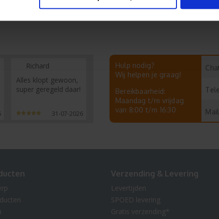
Richard
Hulp nodig?
Chat
Wij helpen je graag!
Alles klopt gewoon,
super geregeld daar!
Tel
Bereikbaarheid:
Maandag t/m vrijdag
van 8:00 t/m 16:30
Mail
6
31-07-2026
ducten
Verzending & Levering
erp
Levertijden
oducten
SPOED levering
n
Gratis verzending*