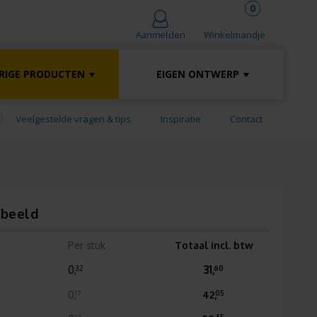
0
Winkelmandje
Aanmelden
RIGE PRODUCTEN
EIGEN ONTWERP
Veelgestelde vragen & tips
Inspiratie
Contact
rbeeld
Per stuk
Totaal incl. btw
0,
31,
32
60
0,
42,
17
05
12
45