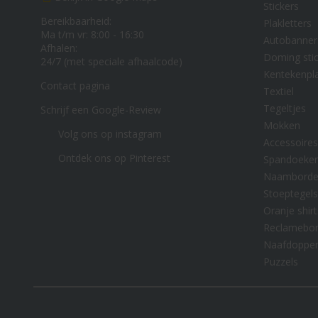
Stickers
Bereikbaarheid:
Plakletters
Ma t/m vr: 8:00 - 16:30
Autobanner
Afhalen:
Doming stic
24/7 (met speciale afhaalcode)
Kentekenpl
Contact pagina
Textiel
Tegeltjes
Schrijf een Google-Review
Mokken
Volg ons op instagram
Accessoires
Ontdek ons op Pinterest
Spandoeke
Naambord
Stoeptegels
Oranje shirt
Reclamebo
Naafdoppe
Puzzels