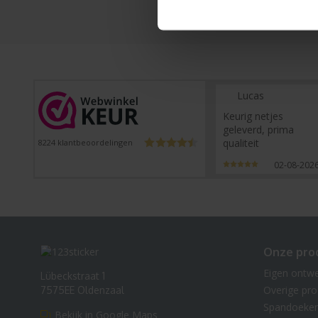
Lucas
Keurig netjes
geleverd, prima
qualiteit
8224
klantbeoordelingen
02-08-202
Onze pro
Eigen ontw
Lübeckstraat 1
Overige pr
7575EE Oldenzaal
Spandoeke
Bekijk in Google Maps