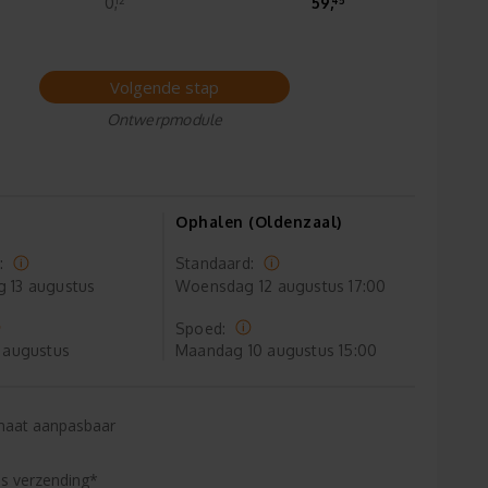
0,
59,
Volgende stap
Ontwerpmodule
Ophalen (Oldenzaal)
:
Standaard:
g
13 augustus
Woensdag
12 augustus 17:00
Spoed:
 augustus
Maandag
10 augustus 15:00
maat aanpasbaar
is verzending*