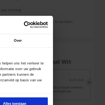
 jaar ervaring!
enden klanten raden jou aan bij ons te bestellen
s de onafhankelijke reviews)
Over
Normaal Wit
 helpen ons het verkeer te
nformatie over uw gebruik
Mieke
e partners kunnen de
verzameld op basis van uw
31-07-2026
12-07-2026
>
 kwaliteit en snelle
De bestelling kwam overeen
met de werkelijkheid.
Alles toestaan