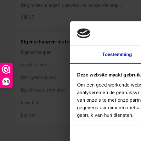
Begin met je eigen ontwerp via 'volgende stap'.
811867
Eigenschappen materiaal Normaal Wit
Eigenschappen
Toestemming
Geschikt voor
Deze website maakt gebruik
Niet geschikt voor
9,3
Om een goed werkende websit
Beschikbare formaten
analyseren en de gebruiksvri
van onze site met onze partn
Levertijd
gegevens combineren met ande
gebruik van hun diensten.
Let op!