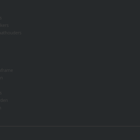
s
kers
aathouders
nframe
en
s
rden
n