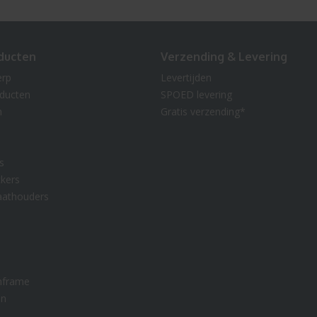
ducten
Verzending & Levering
erp
Levertijden
oducten
SPOED levering
n
Gratis verzending*
s
kers
aathouders
nframe
en