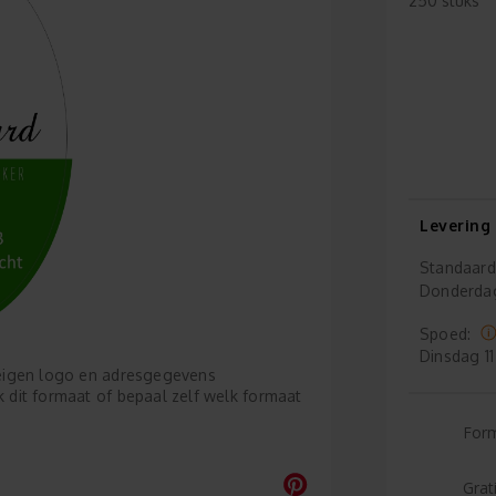
250 stuks
Levering
Standaard
Donderda
Spoed:
Dinsdag
11
e eigen logo en adresgegevens
k dit formaat of bepaal zelf welk formaat
For
Grat