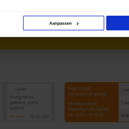
n logo
Ovale stickers
Aanpassen
Lucas
Hulp nodig?
Chat
Wij helpen je graag!
Keurig netjes
geleverd, prima
Tel
Bereikbaarheid:
qualiteit
Maandag t/m vrijdag
van 8:00 t/m 16:30
Mail
6
02-08-2026