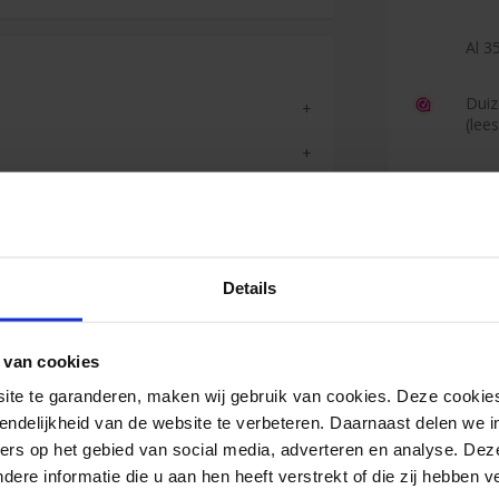
Al 35
Duiz
(lee
Reviews
Details
Jan
 van cookies
<
e te garanderen, maken wij gebruik van cookies. Deze cookies
Zeer goede
endelijkheid van de website te verbeteren. Daarnaast delen we i
levering.
ers op het gebied van social media, adverteren en analyse. Dez
re informatie die u aan hen heeft verstrekt of die zij hebben 