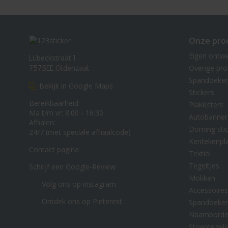
Onze pro
Eigen ontw
Lübeckstraat 1
Overige pr
7575EE Oldenzaal
Spandoeke
Bekijk in Google Maps
Stickers
Bereikbaarheid:
Plakletters
Ma t/m vr: 8:00 - 16:30
Autobanner
Afhalen:
Doming stic
24/7 (met speciale afhaalcode)
Kentekenpl
Contact pagina
Textiel
Tegeltjes
Schrijf een Google-Review
Mokken
Volg ons op instagram
Accessoires
Ontdek ons op Pinterest
Spandoeke
Naambord
Stoeptegels