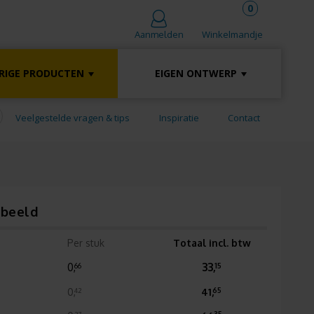
0
Winkelmandje
Aanmelden
RIGE PRODUCTEN
EIGEN ONTWERP
Veelgestelde vragen & tips
Inspiratie
Contact
rbeeld
Per stuk
Totaal incl. btw
0,
33,
66
15
0,
41,
42
65
27
35