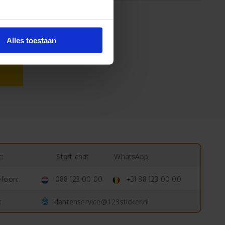
Alles toestaan
Start chat
WhatsApp
:
efoon:
088 123 00 00
+31 88 123 00 00
klantenservice@123sticker.nl
: