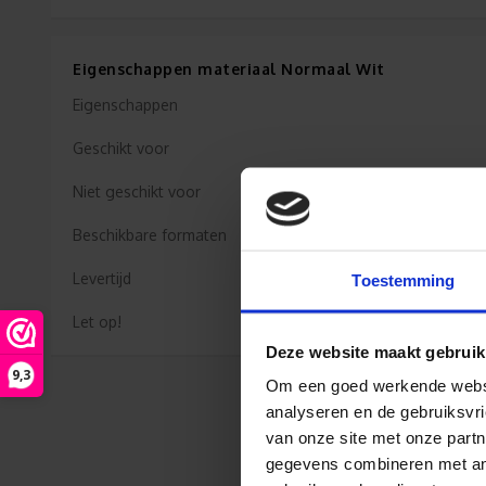
Eigenschappen materiaal Normaal Wit
Eigenschappen
Geschikt voor
Niet geschikt voor
Beschikbare formaten
Levertijd
Toestemming
Let op!
Deze website maakt gebruik
9,3
Om een goed werkende websit
analyseren en de gebruiksvri
van onze site met onze partn
gegevens combineren met ande