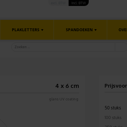
excl. BTW
Incl. BTW
PLAKLETTERS
SPANDOEKEN
OVE
4 x 6 cm
Prijsvoo
glans UV coating
50 stuks
100 stuks