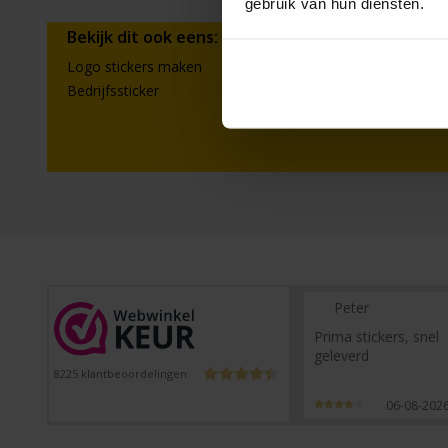
gebruik van hun diensten.
Bekijk dit ook eens:
Logo stickers maken
Stickers met eige
Bedrijfssticker
Peter
Prima stickers, snel
geleverd
8225
klantbeoordelingen
06-08-202