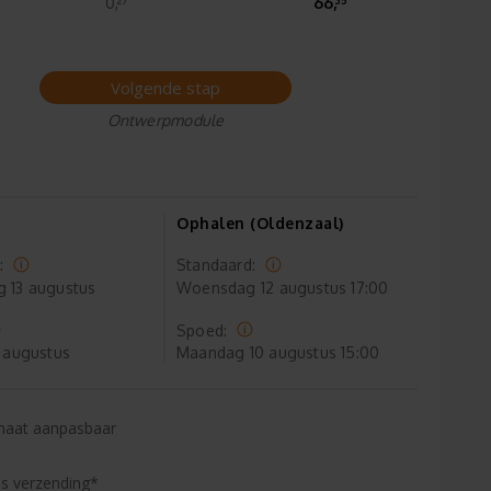
0,
66,
Volgende stap
Ontwerpmodule
Ophalen (Oldenzaal)
:
Standaard:
g
13 augustus
Woensdag
12 augustus 17:00
Spoed:
 augustus
Maandag
10 augustus 15:00
maat aanpasbaar
is verzending*