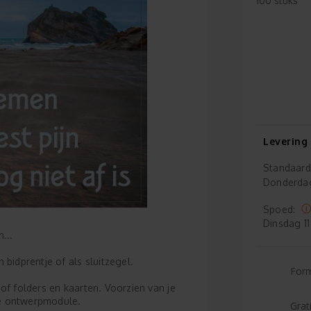
100 stuks
Levering
Standaard
Donderda
Spoed:
Dinsdag
11
...
bidprentje of als sluitzegel.
For
of folders en kaarten. Voorzien van je
ze ontwerpmodule.
Grat