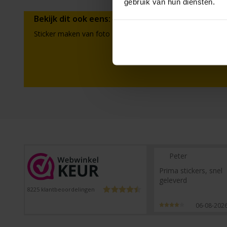
gebruik van hun diensten.
Bekijk dit ook eens:
Sticker maken van foto
Peter
Prima stickers, snel
geleverd
8225
klantbeoordelingen
06-08-202