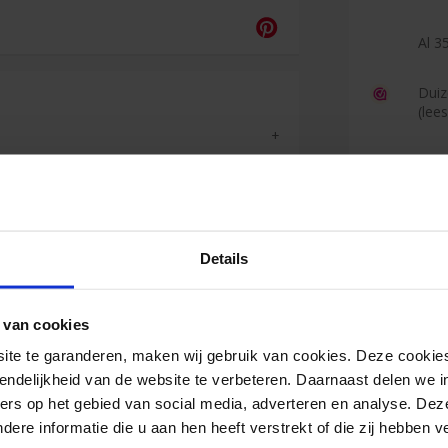
Al 35
Duiz
(lee
Reviews
Details
Jan
 van cookies
<
e te garanderen, maken wij gebruik van cookies. Deze cookies
Zeer goede
endelijkheid van de website te verbeteren. Daarnaast delen we i
levering.
ers op het gebied van social media, adverteren en analyse. Dez
re informatie die u aan hen heeft verstrekt of die zij hebben 