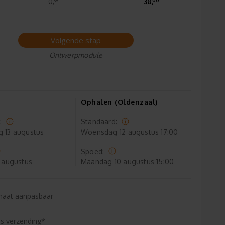
0,
38,
Volgende stap
Ontwerpmodule
Ophalen (Oldenzaal)
:
Standaard:
g
13 augustus
Woensdag
12 augustus 17:00
Spoed:
 augustus
Maandag
10 augustus 15:00
maat aanpasbaar
is verzending*